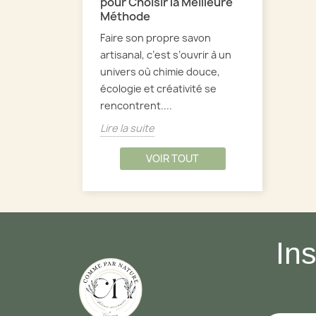
pour Choisir la Meilleure
Méthode
Faire son propre savon
artisanal, c’est s’ouvrir à un
univers où chimie douce,
écologie et créativité se
rencontrent....
Lire la suite
VOIR TOUT
In