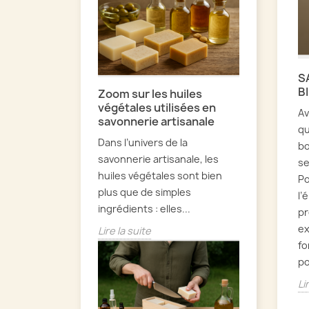
S
B
Zoom sur les huiles
végétales utilisées en
Av
savonnerie artisanale
qu
Dans l’univers de la
bo
savonnerie artisanale, les
se
huiles végétales sont bien
Po
plus que de simples
l’
ingrédients : elles...
pr
ex
Lire la suite
fo
po
Li